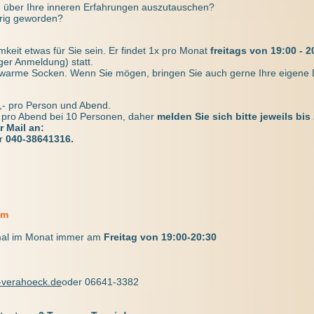
en über Ihre inneren Erfahrungen auszutauschen?
erig geworden?
keit etwas für Sie sein. Er findet 1x pro Monat
freitags von 19:00 - 2
ger Anmeldung) statt.
 warme Socken. Wenn Sie mögen, bringen Sie auch gerne Ihre eigene
,- pro Person und Abend.
t pro Abend bei 10 Personen, daher
melden Sie sich bitte jeweils bis
r Mail an:
r
040-38641316.
um
mal im Monat immer am
Freitag
von 19:00-20:30
-verahoeck.de
oder 06641-3382