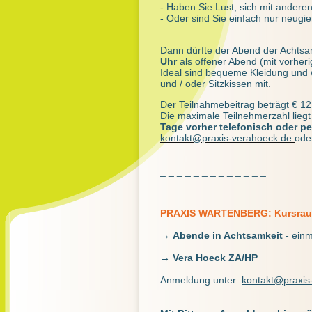
- Haben Sie Lust, sich mit ander
- Oder sind Sie einfach nur neugi
Dann dürfte der Abend der Achtsam
Uhr
als offener Abend (mit vorheri
Ideal sind bequeme Kleidung und
und / oder Sitzkissen mit.
Der Teilnahmebeitrag beträgt € 12
Die maximale Teilnehmerzahl lieg
Tage vorher telefonisch oder pe
kontakt@praxis-verahoeck.de
ode
_ _ _ _ _ _ _ _ _ _ _ _ _
PRAXIS WARTENBERG: Kursra
→
Abende in Achtsamkeit
- ein
→
Vera Hoeck ZA/HP
Anmeldung unter:
kontakt@praxis