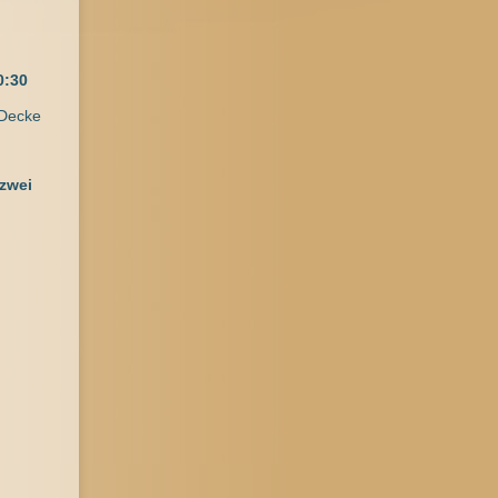
0:30
 Decke
 zwei